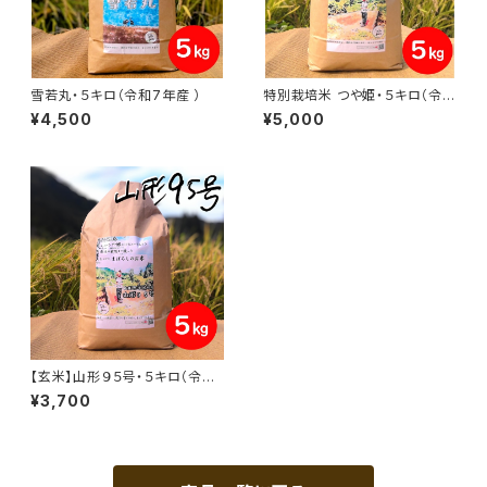
雪若丸・５キロ（令和7年産 ）
特別栽培米 つや姫・５キロ（令和
7年産 ）
¥4,500
¥5,000
【玄米】山形９５号・５キロ（令和
７年産 ）
¥3,700