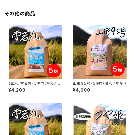
その他の商品
【玄米】雪若丸・５キロ（令和7年
山形９５号・５キロ（令和７年産 ）
産 ）
¥4,200
¥4,000