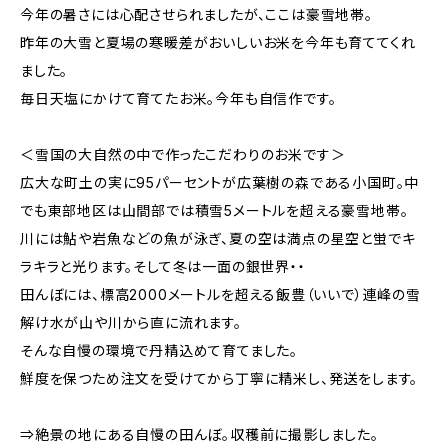
今年の暑さには心配させられましたが、ここは豪雪地帯。
昨年の大雪と夏場の寒暖差がおいしいお米を今年も育ててくれ
ました。
毎日天塩にかけて育てたお米。今年も自信作です。
＜雪国の大自然の中で作ったこだわりのお米です＞
広大な町土の実に95パーセントが広葉樹の森である小国町。中
でも東部地区は山間部では積雪5メートルを超える豪雪地帯。
川には鮎や岩魚などの魚が泳ぎ、夏の空は満点の星空と蛍でキ
ラキラと光ります。そして冬は一面の銀世界・・
田んぼには、標高2000メートルを超える飯豊（いいで）連峰の雪
解け水が山や川から直に流れます。
そんな自慢の環境で丹精込めて育てました。
鮮度を保つため注文を受けてから丁寧に精米し、発送をします。
⇒絶景の地にある自慢の田んぼ。収穫前に撮影しました。