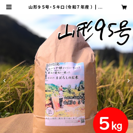
山形９５号・５キロ（令和７年産 ） | To
Bufarm